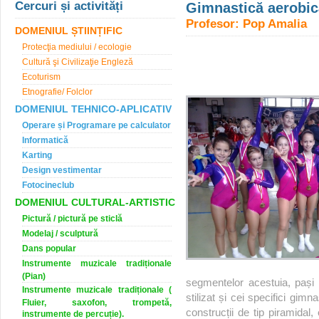
Cercuri și activități
Gimnastică aerobic
Profesor: Pop Amalia
DOMENIUL ȘTIINȚIFIC
Protecţia mediului / ecologie
Cultură şi Civilizaţie Engleză
Ecoturism
Etnografie/ Folclor
DOMENIUL TEHNICO-APLICATIV
Operare și Programare pe calculator
Informatică
Karting
Design vestimentar
Fotocineclub
DOMENIUL CULTURAL-ARTISTIC
Pictură / pictură pe sticlă
Modelaj / sculptură
Dans popular
Instrumente muzicale tradiționale
(Pian)
segmentelor acestuia, pași 
Instrumente muzicale tradiționale (
stilizat și cei specifici gimn
Fluier, saxofon, trompetă,
construcții de tip piramidal
instrumente de percuție).