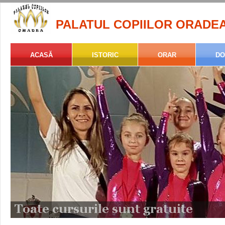
PALATUL COPIILOR ORADE
ACASĂ
ISTORIC
ORAR
DO