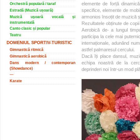
elemente de forță dinamică, 
Orchestră populară / taraf
specifice, elemente de mobil
Estradă (Muzică ușoară)
armonios însoțit de muzică și
Muzică uşoară vocală și
instrumentală
Rezultatele obținute de copi
Canto clasic și popular
Aerobică de- a lungul timpul
Teatru
participa la cele mai puterni
DOMENIUL SPORTIV-TURISTIC
internaționale, adunând num
astfel palmaresul cercului.
Gimnastică ritmică
Dacă îți place dansul, muzi
Gimnastică aerobică
echipa noastră de la cerc
Dans modern / contemporan
(Showdance)
deprinderi noi într-un mod plă
---
Karate